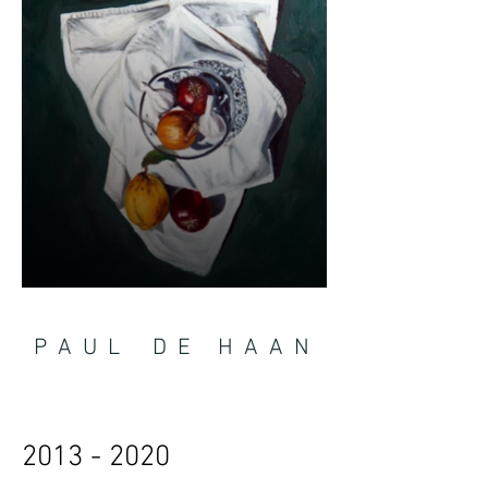
P A U L D E H A A N
2013 - 2020