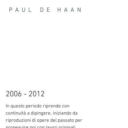
P A U L D E H A A N
2006 - 2012
In questo periodo riprende con
continuità a dipingere, iniziando da
riproduzioni di opere del passato per
proseguire poi con lavori originali.