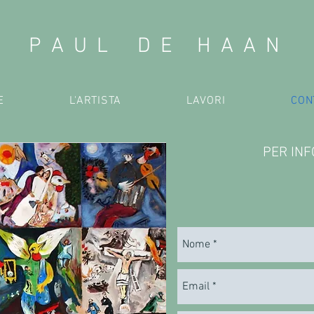
P A U L D E H A A N
E
L'ARTISTA
LAVORI
CON
PER IN