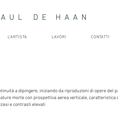
 A U L D E H A A N
L'ARTISTA
LAVORI
CONTATTI
tinuità a dipingere, iniziando da riproduzioni di opere del 
nature morte con prospettiva aerea verticale, caratteristica 
ccesi e contrasti elevati